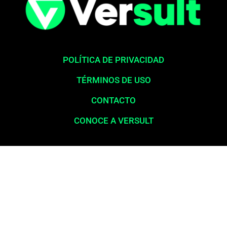
POLÍTICA DE PRIVACIDAD
TÉRMINOS DE USO
CONTACTO
CONOCE A VERSULT
Aviso legal:
En total cumplimiento con nuestros principios éticos,
queremos enfatizar que nunca solicitamos pagos para la liberación
de productos financieros, como tarjetas de crédito, financiamientos o
préstamos. Nuestro sitio web opera exclusivamente como una
plataforma informativa, proporcionando contenido relevante y
esclarecedor para la población en general, a menudo desatendida por