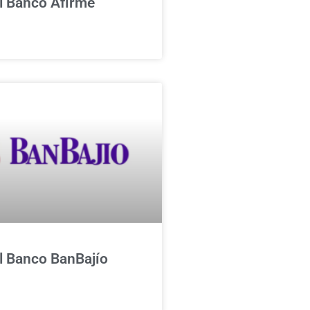
l Banco Afirme
l Banco BanBajío