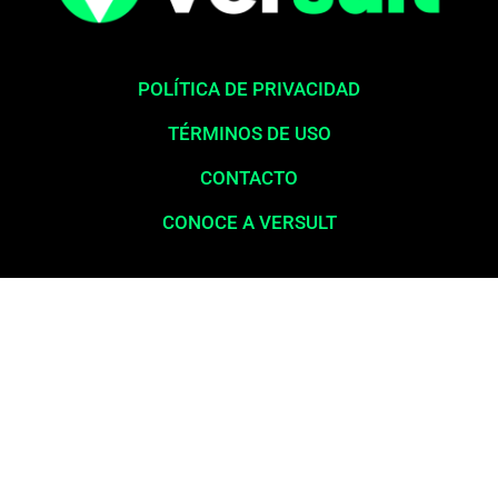
POLÍTICA DE PRIVACIDAD
TÉRMINOS DE USO
CONTACTO
CONOCE A VERSULT
Aviso legal:
En total cumplimiento con nuestros principios éticos,
queremos enfatizar que nunca solicitamos pagos para la liberación
de productos financieros, como tarjetas de crédito, financiamientos o
préstamos. Nuestro sitio web opera exclusivamente como una
plataforma informativa, proporcionando contenido relevante y
esclarecedor para la población en general, a menudo desatendida por
los servicios bancarios y las grandes corporaciones. La información
publicada aquí es confiable e independiente. Nos comprometemos