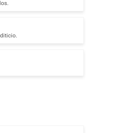
dos.
diticio.