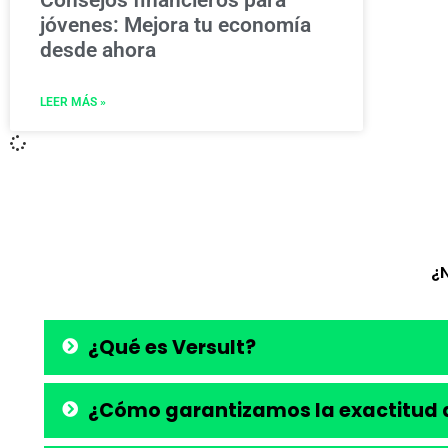
Consejos financieros para
jóvenes: Mejora tu economía
desde ahora
LEER MÁS »
¿
¿Qué es Versult?
¿Cómo garantizamos la exactitud d