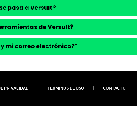
se pasa a Versult?
 herramientas de Versult?
 y mi correo electrónico?"
DE PRIVACIDAD
TÉRMINOS DE USO
CONTACTO
ueremos enfatizar que nunca solicitamos pagos
 financiamientos o préstamos. Nuestro sitio web
do contenido relevante y esclarecedor para la