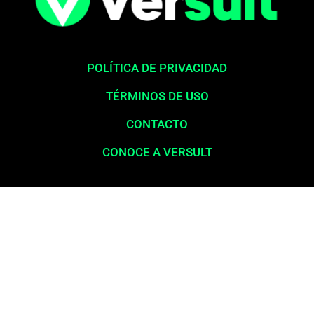
POLÍTICA DE PRIVACIDAD
TÉRMINOS DE USO
CONTACTO
CONOCE A VERSULT
Aviso legal:
En total cumplimiento con nuestros principios éticos,
queremos enfatizar que nunca solicitamos pagos para la liberación
de productos financieros, como tarjetas de crédito, financiamientos o
préstamos. Nuestro sitio web opera exclusivamente como una
plataforma informativa, proporcionando contenido relevante y
esclarecedor para la población en general, a menudo desatendida por
los servicios bancarios y las grandes corporaciones. La información