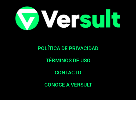
POLÍTICA DE PRIVACIDAD
TÉRMINOS DE USO
CONTACTO
CONOCE A VERSULT
Aviso legal:
En total cumplimiento con nuestros principios éticos,
queremos enfatizar que nunca solicitamos pagos para la liberación
de productos financieros, como tarjetas de crédito, financiamientos o
préstamos. Nuestro sitio web opera exclusivamente como una