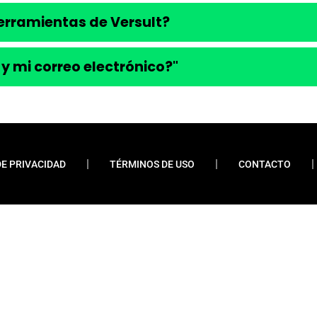
 herramientas de Versult?
 y mi correo electrónico?"
DE PRIVACIDAD
TÉRMINOS DE USO
CONTACTO
ueremos enfatizar que nunca solicitamos pagos
 financiamientos o préstamos. Nuestro sitio web
do contenido relevante y esclarecedor para la
os y las grandes corporaciones. La información
a transparencia, actualización y precisión en