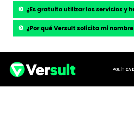
¿Es gratuito utilizar los servicios y
¿Por qué Versult solicita mi nombre
POLÍTICA 
Aviso legal:
En total cumplimiento con nuestros principios éticos, q
para la liberación de productos financieros, como tarjetas de crédito,
opera exclusivamente como una plataforma informativa, proporcionan
población en general, a menudo desatendida por los servicios bancari
publicada aquí es confiable e independiente. Nos comprometemos con l
nuestro contenido.