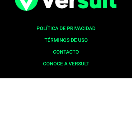
POLÍTICA DE PRIVACIDAD
TÉRMINOS DE USO
CONTACTO
CONOCE A VERSULT
Aviso legal:
En total cumplimiento con nuestros principios éticos,
queremos enfatizar que nunca solicitamos pagos para la liberación
de productos financieros, como tarjetas de crédito, financiamientos o
préstamos. Nuestro sitio web opera exclusivamente como una
plataforma informativa, proporcionando contenido relevante y
esclarecedor para la población en general, a menudo desatendida por
los servicios bancarios y las grandes corporaciones. La información