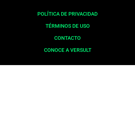
POLÍTICA DE PRIVACIDAD
TÉRMINOS DE USO
CONTACTO
CONOCE A VERSULT
Aviso legal:
En total cumplimiento con nuestros principios éticos,
queremos enfatizar que nunca solicitamos pagos para la liberación
de productos financieros, como tarjetas de crédito, financiamientos o
préstamos. Nuestro sitio web opera exclusivamente como una
plataforma informativa, proporcionando contenido relevante y
esclarecedor para la población en general, a menudo desatendida por
los servicios bancarios y las grandes corporaciones. La información
publicada aquí es confiable e independiente. Nos comprometemos
con la transparencia, actualización y precisión en nuestro contenido.