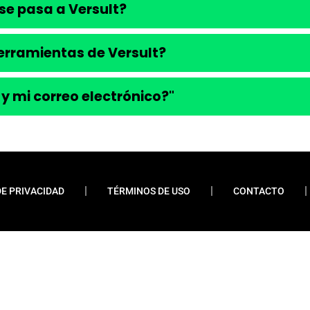
se pasa a Versult?
 herramientas de Versult?
 y mi correo electrónico?"
DE PRIVACIDAD
TÉRMINOS DE USO
CONTACTO
ueremos enfatizar que nunca solicitamos pagos
 financiamientos o préstamos. Nuestro sitio web
do contenido relevante y esclarecedor para la
os y las grandes corporaciones. La información