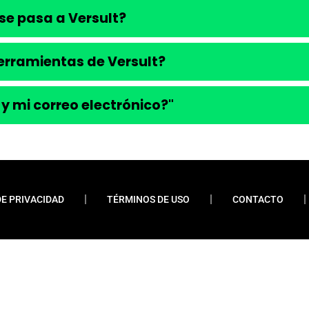
se pasa a Versult?
 herramientas de Versult?
 y mi correo electrónico?"
DE PRIVACIDAD
TÉRMINOS DE USO
CONTACTO
ueremos enfatizar que nunca solicitamos pagos
 financiamientos o préstamos. Nuestro sitio web
do contenido relevante y esclarecedor para la