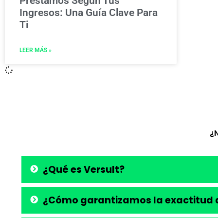
Préstamos Según Tus
Ingresos: Una Guía Clave Para
Ti
LEER MÁS »
¿
¿Qué es Versult?
¿Cómo garantizamos la exactitud d