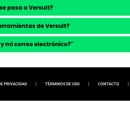
se pasa a Versult?
 herramientas de Versult?
 y mi correo electrónico?"
DE PRIVACIDAD
TÉRMINOS DE USO
CONTACTO
ueremos enfatizar que nunca solicitamos pagos
 financiamientos o préstamos. Nuestro sitio web
do contenido relevante y esclarecedor para la