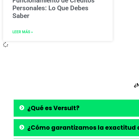
Funcionamiento de Créditos
Personales: Lo Que Debes
Saber
LEER MÁS »
¿
¿Qué es Versult?
¿Cómo garantizamos la exactitud d