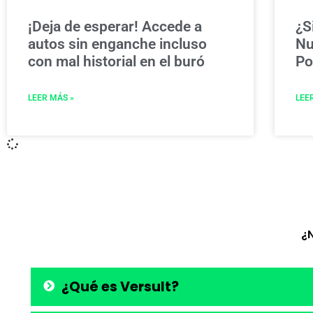
¡Deja de esperar! Accede a
¿S
autos sin enganche incluso
Nu
con mal historial en el buró
Po
LEER MÁS »
LEE
¿
¿Qué es Versult?