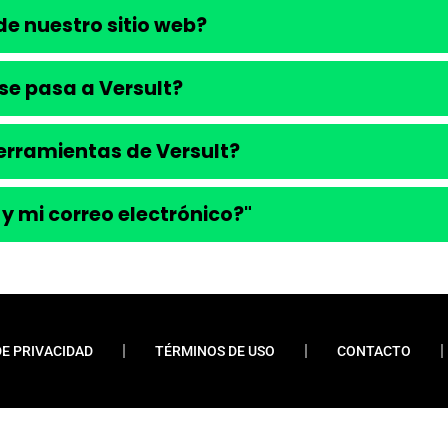
e nuestro sitio web?
se pasa a Versult?
 herramientas de Versult?
 y mi correo electrónico?"
DE PRIVACIDAD
TÉRMINOS DE USO
CONTACTO