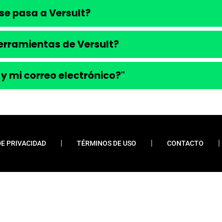
se pasa a Versult?
 herramientas de Versult?
 y mi correo electrónico?"
DE PRIVACIDAD
TÉRMINOS DE USO
CONTACTO
ueremos enfatizar que nunca solicitamos pagos
 financiamientos o préstamos. Nuestro sitio web
do contenido relevante y esclarecedor para la