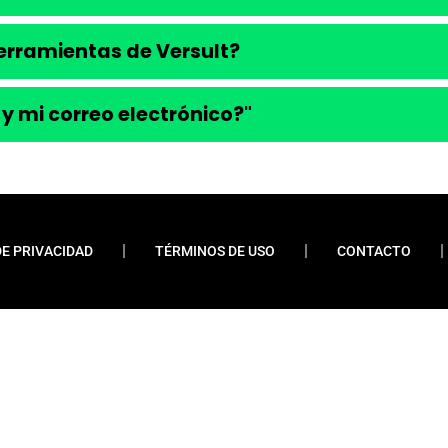
 herramientas de Versult?
 y mi correo electrónico?"
DE PRIVACIDAD
TÉRMINOS DE USO
CONTACTO
ueremos enfatizar que nunca solicitamos pagos
 financiamientos o préstamos. Nuestro sitio web
do contenido relevante y esclarecedor para la
os y las grandes corporaciones. La información
a transparencia, actualización y precisión en