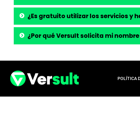
¿Es gratuito utilizar los servicios y
¿Por qué Versult solicita mi nombre
POLÍTICA 
Aviso legal:
En total cumplimiento con nuestros principios éticos, q
para la liberación de productos financieros, como tarjetas de crédito,
opera exclusivamente como una plataforma informativa, proporcionan
población en general, a menudo desatendida por los servicios bancari
publicada aquí es confiable e independiente. Nos comprometemos con l