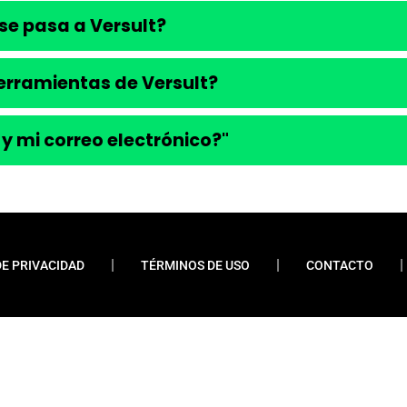
se pasa a Versult?
 herramientas de Versult?
 y mi correo electrónico?"
DE PRIVACIDAD
TÉRMINOS DE USO
CONTACTO
ueremos enfatizar que nunca solicitamos pagos
 financiamientos o préstamos. Nuestro sitio web
do contenido relevante y esclarecedor para la