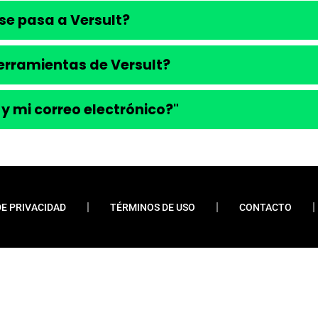
se pasa a Versult?
 herramientas de Versult?
 y mi correo electrónico?"
DE PRIVACIDAD
TÉRMINOS DE USO
CONTACTO
ueremos enfatizar que nunca solicitamos pagos
 financiamientos o préstamos. Nuestro sitio web
do contenido relevante y esclarecedor para la