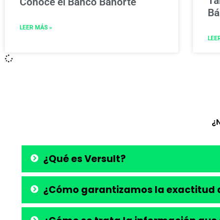
Ta
Conoce el Banco Banorte
Bá
LEER MÁS »
LEE
¿
¿Qué es Versult?
¿Cómo garantizamos la exactitud d