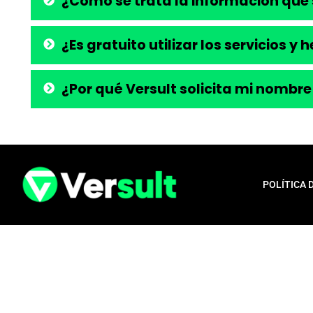
¿Cómo se trata la información que 
¿Es gratuito utilizar los servicios y
¿Por qué Versult solicita mi nombre
POLÍTICA 
Aviso legal:
En total cumplimiento con nuestros principios éticos, q
para la liberación de productos financieros, como tarjetas de crédito,
opera exclusivamente como una plataforma informativa, proporcionan
población en general, a menudo desatendida por los servicios bancari
publicada aquí es confiable e independiente. Nos comprometemos con l