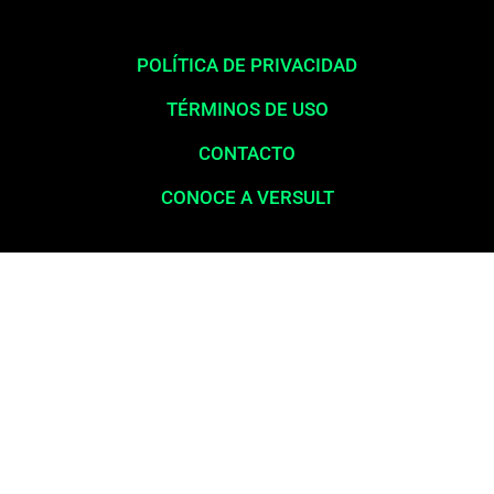
POLÍTICA DE PRIVACIDAD
TÉRMINOS DE USO
CONTACTO
CONOCE A VERSULT
Aviso legal:
En total cumplimiento con nuestros principios éticos,
queremos enfatizar que nunca solicitamos pagos para la liberación
de productos financieros, como tarjetas de crédito, financiamientos o
préstamos. Nuestro sitio web opera exclusivamente como una
plataforma informativa, proporcionando contenido relevante y
esclarecedor para la población en general, a menudo desatendida por
los servicios bancarios y las grandes corporaciones. La información
publicada aquí es confiable e independiente. Nos comprometemos
con la transparencia, actualización y precisión en nuestro contenido.