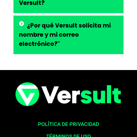
Versult?
¿Por qué Versult solicita mi
nombre y mi correo
electrónico?"
POLÍTICA DE PRIVACIDAD
TÉRMINOS DE USO