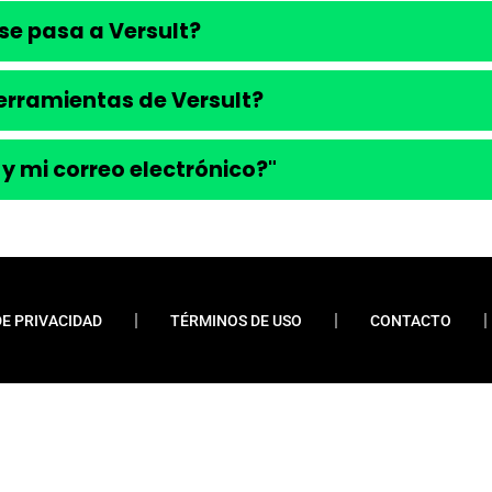
se pasa a Versult?
 herramientas de Versult?
 y mi correo electrónico?"
DE PRIVACIDAD
TÉRMINOS DE USO
CONTACTO
ueremos enfatizar que nunca solicitamos pagos
 financiamientos o préstamos. Nuestro sitio web
do contenido relevante y esclarecedor para la