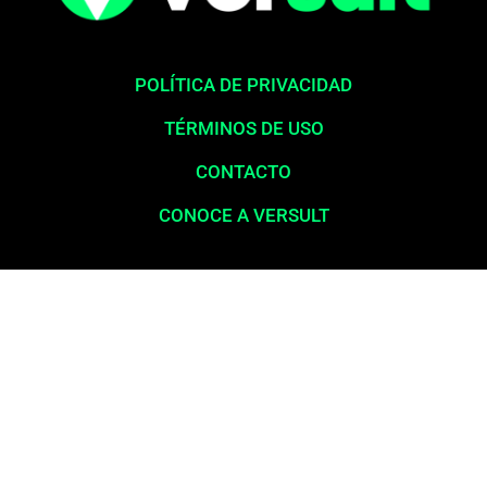
POLÍTICA DE PRIVACIDAD
TÉRMINOS DE USO
CONTACTO
CONOCE A VERSULT
Aviso legal:
En total cumplimiento con nuestros principios éticos,
queremos enfatizar que nunca solicitamos pagos para la liberación
de productos financieros, como tarjetas de crédito, financiamientos o
préstamos. Nuestro sitio web opera exclusivamente como una
plataforma informativa, proporcionando contenido relevante y
esclarecedor para la población en general, a menudo desatendida por
los servicios bancarios y las grandes corporaciones. La información
publicada aquí es confiable e independiente. Nos comprometemos